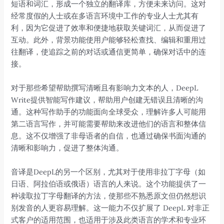
短语和词汇，形成一个独立的翻译库，方便未来访问。这对
经常度假的人士或在多语言环境中工作的专业人士尤其有
利，因为它促进了效率和便捷地获取关键词汇，从而促进了
互动。此外，背景功能使用户能够轻松查找、编辑和重用过
往翻译，使追踪之前的对话或通信更简单，确保对话中的连
接。
对于那些希望帮助撰写清晰且有影响力文本的人，DeepL
Write提供智能写作建议，帮助用户创建无错误且清晰的沟
通。这种写作助手的功能面向全球受众，理解许多人可能用
第二语言写作，并可能需要帮助来改进他们的语言和整体信
息。这不仅增强了非母语者的自信，也通过确保书面沟通的
清晰和影响力，促进了整体沟通。
音译是DeepL的另一个区别，尤其对于使用非拉丁字母（如
日语、阿拉伯语或俄语）语言的人来说。这个功能提供了一
种读取拉丁字母翻译的方法，使那些不熟悉原文但仍然想识
别发音的人更容易理解。这一能力不仅扩展了 DeepL 对非正
式客户的适用范围，也适用于涉及此类语言的学术和专业环