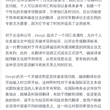
史功能。个人可以保存词汇和短语以备将来参考，创建一个
个性化的关键术语数据库，方便他们及时访问。后台功能便
于简单检索和修改过去的翻译，这对经常翻译论文或文档的
专家尤为重要，因为它节省了时间并提高了运营效率。
对于企业和公司，DeepL 提供了一个词汇表属性，允许个人
在多篇论文中指定关键术语和短语，以符合常规翻译标准。
这一付费功能对于寻求品牌诚信和沟通清晰度的跨国企业尤
其有利。此外，在翻译中选择正式或非正式语气，确保译者
能理解文化细节和情境，从而实现更合适、更有效的沟通。
这种灵活性是误解与有效关系之间的区别。
DeepL的另一个关键优势是其快速发现功能，确保翻译在你
开始输入时立即开始。这种即时性对于准备国际语言文本或
试图快速交流的人来说非常有帮助。在国际商务会议等快节
奏场合，能够及时获得翻译，有助于理解和清晰，促进更高
效的协作。该平台为短语和单词提供替代翻译，使用户能够
在语境中探索不同的细微意义。这一特点对那些希望在作品