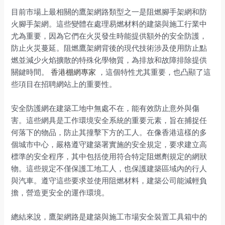
目前市場上最相關的鷹架網路類型之一是阻燃腳手架網和防
火腳手架網。這些變體在處理易燃材料的建築與施工行業中
尤為重要，因為它們在火災發生時能提供額外的安全防護，
防止火災蔓延。阻燃鷹架網背後的現代技術涉及使用防止點
燃並減少火焰擴散的特殊化學物質，為排放和故障排除提供
關鍵時間。
香港棚網專家
，這個特性尤其重要，也凸顯了這
些項目在招聘網站上的重要性。
安全防護網在建築工地中無處不在，能有效防止意外與傷
害。這些網具是工作環境安全系統的重要元素，旨在捕捉任
何落下的物品，防止其撞擊下方的工人。在像香港這樣的多
個城市中心，嚴格遵守建築署實施的安全規定，要求建立高
標準的安全程序，其中包括使用符合特定阻燃劑規定的網狀
物。這些規定不僅保護工地工人，也保護建築區域內的行人
與汽車。遵守這些要求並使用阻燃材料，建築公司能減輕負
擔，營造更安全的運作環境。
總結來說，鷹架網路是建築與施工市場安全裝置工具箱中的