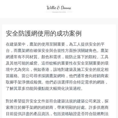
Skip
to
content
安全防護網使用的成功案例
在建築業中，鷹架的使用至關重要，為工人提供安全的平
台，而鷹架網在確保安全與合規性方面扮演關鍵角色。鷹架
網通常有不同材質、顏色和需求，能防止落下的顆粒、工具
及其他可能的威脅。這些蚊帳的重要性在安全至關重要的環
境中尤為突出，例如香港，該地對建築及施工安全的規定相
當嚴格。當公司尋求採購鷹架網時，他們通常會向經銷商索
取腳手架淨價或報價。他們必須選擇符合特定需求的網路，
了解其眾多功能與優點能大幅簡化決策過程。
對於希望提升安全文件並符合建築法規的建築公司來說，探
索專注於腳手架網的經銷商，帶來明顯的好處。許多供應商
目前提供詳盡的產品資訊，包括資格驗證是否符合阻燃劑法