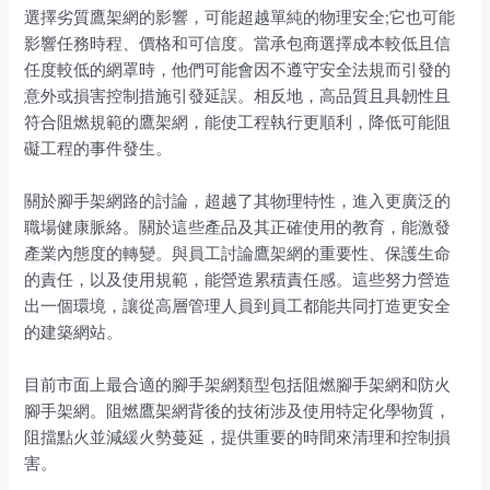
選擇劣質鷹架網的影響，可能超越單純的物理安全;它也可能
影響任務時程、價格和可信度。當承包商選擇成本較低且信
任度較低的網罩時，他們可能會因不遵守安全法規而引發的
意外或損害控制措施引發延誤。相反地，高品質且具韌性且
符合阻燃規範的鷹架網，能使工程執行更順利，降低可能阻
礙工程的事件發生。
關於腳手架網路的討論，超越了其物理特性，進入更廣泛的
職場健康脈絡。關於這些產品及其正確使用的教育，能激發
產業內態度的轉變。與員工討論鷹架網的重要性、保護生命
的責任，以及使用規範，能營造累積責任感。這些努力營造
出一個環境，讓從高層管理人員到員工都能共同打造更安全
的建築網站。
目前市面上最合適的腳手架網類型包括阻燃腳手架網和防火
腳手架網。阻燃鷹架網背後的技術涉及使用特定化學物質，
阻擋點火並減緩火勢蔓延，提供重要的時間來清理和控制損
害。