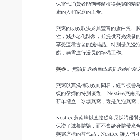
保當代消費者能夠輕鬆獲得燕窩的精
康的人和家庭的主食。
燕窩的功效取決於其豐富的蛋白質、
性，減少老化跡象，並提供容光煥發的
享受這種古老的滋補品。特別是免浸
餚，無需進行漫長的準備工作。
燕盞
。無論是送給自己還是送給心愛之
燕窩以其滋補功效而聞名，經常被譽
復的孕婦的特別優選。 Nestie
新年禮盒、冰糖燕窩，還是免泡燕窩
Nestiee燕南峰以直接從印尼採購
保證了滋養體驗，而不會給身體帶來
燕窩這樣的替代品，Nestiee 讓