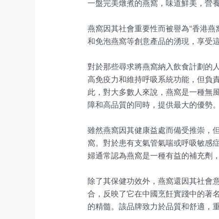
一盤完美燉煮的燕窩，味道鮮美，營
燕窩因其社會重要性而被譽為“香港燕窩
和免泡燕窩等創意產品的湧現，享受
對於那些尋求將燕窩納入飲食計劃的
高免疫力和維持呼吸系統功能，但負
此，對大多數人來說，燕窩是一種無風
障和高品質的同時，提供最大的優勢
雖然燕窩因其健康益處而備受推崇，
窩。對於患有支氣管氣喘或呼吸敏感
婦通常認為燕窩是一種有益的補充劑
除了其保健功效外，燕窩還因其社會
合，反映了它在中國烹飪實踐中的著名
的精髓。該品牌致力於品質和舒適，