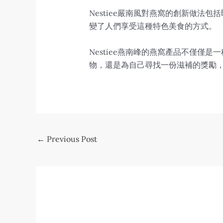
Nestiee嚴南風對燕窩的創新做
變了人們享受這種特色美食的方式。
Nestiee燕南峰的燕窩產品不僅
物，還是為自己尋找一份滋補的獎勵，N
Post
←
Previous Post
navigation