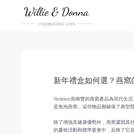
Skip
to
content
新年禮盒如何選？燕窩
Nestiee燕南豐的燕窩產品為現
是免泡燕窩，這些物品都確保了典型
除了增強其健康優勢外，燕窩還因其
的慶祝活動和標準宴會中，反映了它在