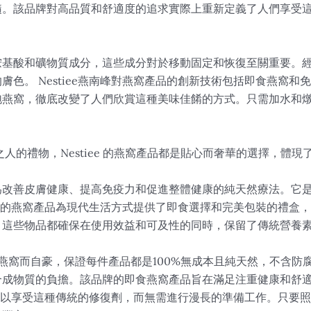
髓。該品牌對高品質和舒適度的追求實際上重新定義了人們享受
胺基酸和礦物質成分，這些成分對於移動固定和恢復至關重要。
膚色。 Nestiee燕南峰對燕窩產品的創新技術包括即食燕窩
泡燕窩，徹底改變了人們欣賞這種美味佳餚的方式。只需加水和
人的禮物，Nestiee 的燕窩產品都是貼心而奢華的選擇，體現
為改善皮膚健康、提高免疫力和促進整體健康的純天然療法。它
e燕南風的燕窩產品為現代生活方式提供了即食選擇和完美包裝的禮
，這些物品都確保在使用效益和可及性的同時，保留了傳統營養
優質燕窩而自豪，保證每件產品都是100%無成本且純天然，不含
合成物質的負擔。該品牌的即食燕窩產品旨在滿足注重健康和舒
人們可以享受這種傳統的修復劑，而無需進行漫長的準備工作。只要