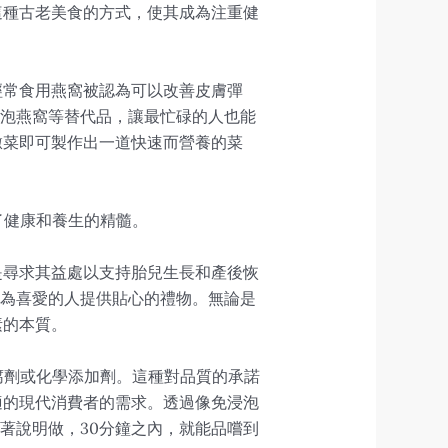
這種古老美食的方式，使其成為注重健
經常食用燕窩被認為可以改善皮膚彈
和免泡燕窩等替代品，讓最忙碌的人也能
燉菜即可製作出一道快速而營養的菜
了健康和養生的精髓。
是尋求其益處以支持胎兒生長和產後恢
盒，為喜愛的人提供貼心的禮物。無論是
素的本質。
防腐劑或化學添加劑。這種對品質的承諾
適的現代消費者的需求。透過像免浸泡
照著說明做，30分鐘之內，就能品嚐到