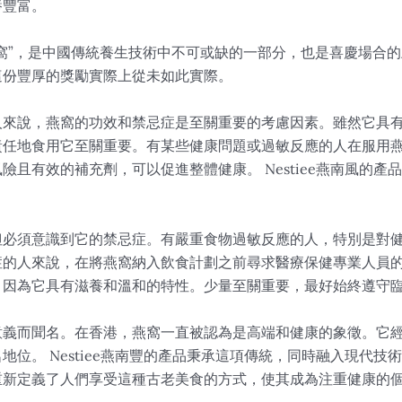
養豐富。
”，是中國傳統養生技術中不可或缺的一部分，也是喜慶場合的上品
這份豐厚的獎勵實際上從未如此實際。
人來說，燕窩的功效和禁忌症是至關重要的考慮因素。雖然它具
責任地食用它至關重要。有某些健康問題或過敏反應的人在服用
險且有效的補充劑，可以促進整體健康。 Nestiee燕南風的
。
但必須意識到它的禁忌症。有嚴重食物過敏反應的人，特別是對
症的人來說，在將燕窩納入飲食計劃之前尋求醫療保健專業人員
，因為它具有滋養和溫和的特性。少量至關重要，最好始終遵守
意義而聞名。在香港，燕窩一直被認為是高端和健康的象徵。它
地位。 Nestiee燕南豐的產品秉承這項傳統，同時融入現代
重新定義了人們享受這種古老美食的方式，使其成為注重健康的