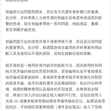
智齒因引起問題而聞名，其生長方式通常會影響口腔健康。
在沙田，牙科專業人士經常遇到智齒生長角度奇怪或受到影
響的患者。阻生智齒會導致一系列問題，例如感染、囊腫，
甚至周圍牙齒受損。
智齒問題引起的突然牙痛不僅會帶來不便，而且是出現問題
的重要警訊。在沙田，精通緊急情況處理的牙科專家利用診
斷工具迅速找出不適的原因，並制定緩解症狀的策略。
植牙過程是一種用於替代缺牙的創新方法，因其耐用性和與
純天然牙齒的相似性而受到推崇。當智齒萌出似乎會損壞其
他牙齒或需要拔除時，患者經常會要求植牙來更換任何類型
的脫落牙齒。植牙的過程通常涉及幾個階段：初步評估和準
備、植體的醫療應用以及最終的牙冠放置。在整個初步階
段，將進行深入評估以確定植入物的可行性。這包括使用 X
光或 3D 成像來檢查骨骼結構並準備準確的定位。如果認為理
想的話，手術階段需要將植體（通常是鈦製品）嵌入下顎骨