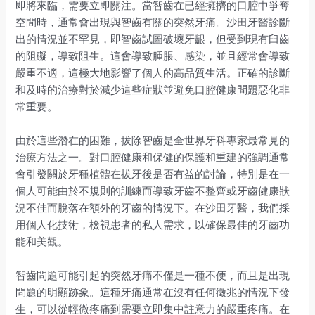
即將來臨，需要立即關注。當智齒在已經擁擠的口腔中爭奪
空間時，通常會出現與智齒有關的突然牙痛。沙田牙醫診斷
出的情況並不罕見，即智齒試圖破壞牙齦，但受到現有臼齒
的阻礙，導致阻生。這會導致腫脹、感染，並且經常會導致
嚴重不適，這極大地影響了個人的高品質生活。正確的診斷
和及時的治療對於減少這些症狀並避免口腔健康問題惡化非
常重要。
由於這些潛在的困難，拔除智齒是全世界牙科專家最常見的
治療方法之一。對口腔健康和保健的保護和重建的強調通常
會引發關於牙種植體在拔牙後是否有益的討論，特別是在一
個人可能由於不規則的訓練而導致牙齒不整齊或牙齒健康狀
況不佳而脫落在額外的牙齒的情況下。在沙田牙醫，我們採
用個人化技術，檢視患者的私人需求，以確保最佳的牙齒功
能和美觀。
智齒問題可能引起的突然牙痛不僅是一種不便，而且是出現
問題的明顯跡象。這種牙痛通常在沒有任何徵兆的情況下發
生，可以從輕微疼痛到需要立即集中註意力的嚴重疼痛。在