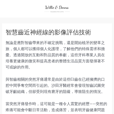
Skip
to
content
智慧齒近神經線的影像評估技術
無論是應對智齒帶來的不確定挑戰，還是開始植牙的變革之
旅，個人都可以獲得個人化護理，了解他們的特殊需求和擔
憂。透過開放的互動和對品質的奉獻，這些牙科專業人員在
培養更健康的微笑和提高患者的整體生活品質方面發揮著不
可或缺的作用。
與智齒相關的突然牙痛通常是由於這些臼齒在已經擁擠的口
腔中間爭奪空間而引起的。沙田牙醫經常會發現智齒試圖突
破牙齦組織，但卻受到現有磨牙的阻礙，導致阻生的情況。
當突然牙痛發作時，這可能是一種令人震驚的經歷——突然的
疼痛可能會中斷日常活動，造成痛苦，並表明牙齒健康問題