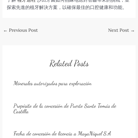
探索先進的植牙解決方案，以確保最佳的口腔健康和功能。
Post
←
Previous Post
Next Post
→
navigation
Related Posts
Minerales autorizados para exploración
Propósito de la concesión de Puerto Santo Tomás de
Castilla
Fecha de concesión de licencia a MayaNíquel S.A