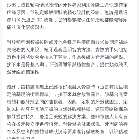
沙田，擅長緊急情況護理的牙科專家利用診斷工具快速確定
疼痛原因，並制定緩解症狀的精心設計的策略。無論是透過
使用 X 光還是 3D 成像，它們都能確保任何治療都能減輕疼
痛並優化康復潛力。
對於那些因智齒拔除或其他各種牙科疾病而尋求長期牙齒缺
失服務的人來說，植牙過程是明智的方法。實際的手術包括
透過手術將鈦合金插入下顎骨，作為後續人造牙齒的起點。
接下來是骨整合期，下顎骨通常與植體整合，提供類似純天
然牙齒的穩定性。
最終，當植體實際上已經很好地融入骨骼時（這是有用且穩
定的基礎的衡量標準），接下來就會放置基台。該基台充當
植體和假牙冠之間的連接器。因此，定制的牙冠被固定、定
制以匹配客戶其他牙齒的自然外觀和特徵。這項策略確保為
缺牙提供持久、舒適且美觀的解決方案。並非每個人都有資
格在拔牙後立即進行植牙。對骨骼的健康狀況、牙周病的存
在以及患者的整體健康狀況等要素進行徹底檢查，以評估種
植過程的資格。