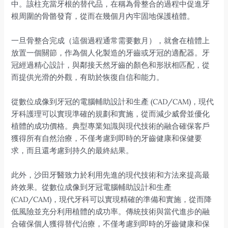
中。該柱充當牙根的替代品，在稱為骨整合的過程中促進牙
根周圍的骨骼發育，從而在幾個月內牢固地保護植體。
一旦骨整合完成（這個過程通常需要數月），就會在植體上
放置一個關節，作為個人化製造的牙齒或牙冠的適配器。牙
冠經過精心設計，與鄰接天然牙齒的顏色和形狀相匹配，從
而提供光滑的外觀，有助於恢復自信和能力。
從數位成像到牙冠的電腦輔助設計和生產 (CAD/CAM)，現代
牙科護理可以實現準確的規劃和實施，從而減少威脅並優化
植體的成功價格。典型專業知識與現代技術的融合確保客戶
獲得所有自然治療，不僅考慮到即時的牙齒健康和保健要
求，而且還考慮到持久的最終結果。
此外，沙田牙醫致力於利用先進的現代技術和方法來提高最
終效果。從數位成像到牙冠電腦輔助設計和生產
(CAD/CAM)，現代牙科可以實現精確的準備和實施，從而降
低風險並充分利用植體的成功率。傳統技術與當代進步的融
合確保個人獲得替代治療，不僅考慮到即時的牙齒健康和保