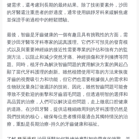
健需求，還考慮到長期的最終結果。除了技術要素外，沙田
的牙醫還注重患者的舒適度，通常使用鎮靜牙科來緩解焦慮
並保證手術過程中的輕鬆體驗。
最後，智齒是牙齒健康的一個有趣且具有挑戰性的方面，需
要沙田牙醫等牙科專家的認真護理。它們不可預見的發育模
式以及與重要神經線的接近性需要專業的評估和強有力的監
測方法，以阻止和減少突然牙痛、神經損傷和牙列擁擠等問
題。同時，植牙作為解決智齒問題的實用解決方案的興起凸
顯了當代牙科護理的創新。雖然植體使用可靠的方法來恢復
牙齒的視覺吸引力和功能，但它們也需要根據個人的需求和
生物狀況量身訂做週詳的技術。因此，雖然智齒問題可能會
導致不受歡迎的衝擊和牙齒眉毛問題，但透過明智的選擇和
高品質的治療，人們可以解決這些問題，走上徹底口腔健康
的道路。在沙田牙醫，提供這種細緻周到的牙科護理仍然是
我們技術的核心，確保每位患者獲得最適合其獨特情況的治
療，重點是長期治療-持久的牙齒健康和福祉。
了解
種牙過程
沙田牙醫如何熟練地應對智齒帶來的挑戰，並