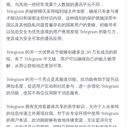
视。与其他一些经常泄露个人数据的通讯平台不同，
Telegram 的秘密聊天采用端到端文件加密，确保只有参与者
才能访问和保密这些对话内容。这种级别的保护措施深受中
国以及其他隐私问题普遍存在的国家用户的青睐。积极寻求
以信息安全为优先选项的用户逐渐发现 Telegram 的吸引力，
使其成为安全可靠的通讯应用。
Telegram 的另一大优势在于能够创建多达 20 万名成员的群
组。有了 Telegram 中文版，用户可以确保自己的输入被理
解，从而让群组动态更加可靠。
Telegram 的另一个亮点是其频道功能。此功能有助于提升品
牌知名度，促进用户互动和社区参与，进一步强化 Telegram
的功能，使其不再仅仅局限于消息服务。
Telegram 拥有支持富媒体共享的美学标识，允许个人在单纯
的信息传递之外展现自我。对于在专业环境中使用 Telegram
的用户来说，此功能能够有效地传播资源，无论是演示文
稿、文件还是公司简报，同时又能保持与中文目标市场互动