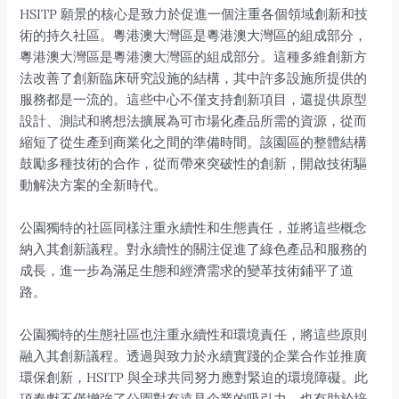
HSITP 願景的核心是致力於促進一個注重各個領域創新和技
術的持久社區。粵港澳大灣區是粵港澳大灣區的組成部分，
粵港澳大灣區是粵港澳大灣區的組成部分。這種多維創新方
法改善了創新臨床研究設施的結構，其中許多設施所提供的
服務都是一流的。這些中心不僅支持創新項目，還提供原型
設計、測試和將想法擴展為可市場化產品所需的資源，從而
縮短了從生產到商業化之間的準備時間。該園區的整體結構
鼓勵多種技術的合作，從而帶來突破性的創新，開啟技術驅
動解決方案的全新時代。
公園獨特的社區同樣注重永續性和生態責任，並將這些概念
納入其創新議程。對永續性的關注促進了綠色產品和服務的
成長，進一步為滿足生態和經濟需求的變革技術鋪平了道
路。
公園獨特的生態社區也注重永續性和環境責任，將這些原則
融入其創新議程。透過與致力於永續實踐的企業合作並推廣
環保創新，HSITP 與全球共同努力應對緊迫的環境障礙。此
項奉獻不僅增強了公園對有遠見企業的吸引力，也有助於培