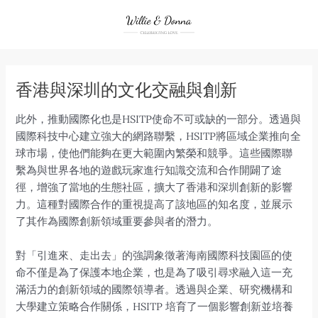
Skip
to
content
香港與深圳的文化交融與創新
此外，推動國際化也是HSITP使命不可或缺的一部分。透過與
國際科技中心建立強大的網路聯繫，HSITP將區域企業推向全
球市場，使他們能夠在更大範圍內繁榮和競爭。這些國際聯
繫為與世界各地的遊戲玩家進行知識交流和合作開闢了途
徑，增強了當地的生態社區，擴大了香港和深圳創新的影響
力。這種對國際合作的重視提高了該地區的知名度，並展示
了其作為國際創新領域重要參與者的潛力。
對「引進來、走出去」的強調象徵著海南國際科技園區的使
命不僅是為了保護本地企業，也是為了吸引尋求融入這一充
滿活力的創新領域的國際領導者。透過與企業、研究機構和
大學建立策略合作關係，HSITP 培育了一個影響創新並培養