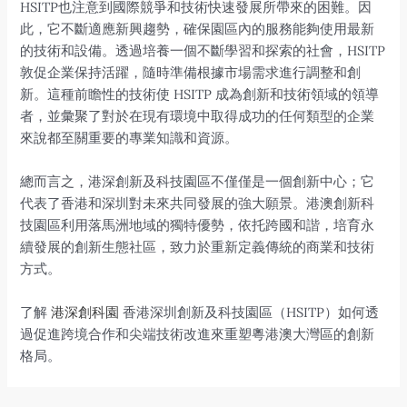
HSITP也注意到國際競爭和技術快速發展所帶來的困難。因
此，它不斷適應新興趨勢，確保園區內的服務能夠使用最新
的技術和設備。透過培養一個不斷學習和探索的社會，HSITP
敦促企業保持活躍，隨時準備根據市場需求進行調整和創
新。這種前瞻性的技術使 HSITP 成為創新和技術領域的領導
者，並彙聚了對於在現有環境中取得成功的任何類型的企業
來說都至關重要的專業知識和資源。
總而言之，港深創新及科技園區不僅僅是一個創新中心；它
代表了香港和深圳對未來共同發展的強大願景。港澳創新科
技園區利用落馬洲地域的獨特優勢，依托跨國和諧，培育永
續發展的創新生態社區，致力於重新定義傳統的商業和技術
方式。
了解
港深創科園
香港深圳創新及科技園區（HSITP）如何透
過促進跨境合作和尖端技術改進來重塑粵港澳大灣區的創新
格局。