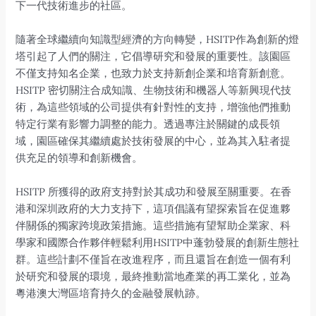
下一代技術進步的社區。
隨著全球繼續向知識型經濟的方向轉變，HSITP作為創新的燈
塔引起了人們的關注，它倡導研究和發展的重要性。該園區
不僅支持知名企業，也致力於支持新創企業和培育新創意。
HSITP 密切關注合成知識、生物技術和機器人等新興現代技
術，為這些領域的公司提供有針對性的支持，增強他們推動
特定行業有影響力調整的能力。透過專注於關鍵的成長領
域，園區確保其繼續處於技術發展的中心，並為其入駐者提
供充足的領導和創新機會。
HSITP 所獲得的政府支持對於其成功和發展至關重要。在香
港和深圳政府的大力支持下，這項倡議有望探索旨在促進夥
伴關係的獨家跨境政策措施。這些措施有望幫助企業家、科
學家和國際合作夥伴輕鬆利用HSITP中蓬勃發展的創新生態社
群。這些計劃不僅旨在改進程序，而且還旨在創造一個有利
於研究和發展的環境，最終推動當地產業的再工業化，並為
粵港澳大灣區培育持久的金融發展軌跡。