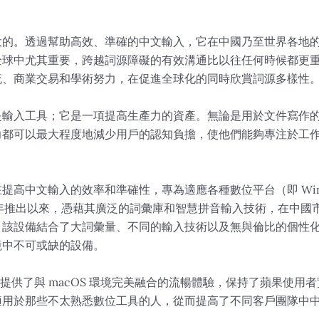
大的。透過幫助高效、準確的中文輸入，它在中國乃至世界各地
全球中尤其重要，跨越詞源障礙的有效溝通比以往任何時候都更
流、商業交易和學術努力，在促進全球化的同時欣賞詞源多樣性
是輸入工具；它是一項提高生產力的資產。無論是用於文件寫作
力都可以最大程度地減少用戶的認知負擔，使他們能夠專注於工
中文輸入的效率和準確性，專為適應各種數位平台（即 Windows
006年推出以來，憑藉其廣泛的詞彙庫和智慧拼音輸入技術，在中
。該設備結合了大詞彙量、不同的輸入技術以及無與倫比的個性
境中不可或缺的設備。
入法提供了與 macOS 環境完美融合的流暢體驗，保持了蘋果使
適用於那些不太熟悉數位工具的人，從而提高了不同客戶團隊中