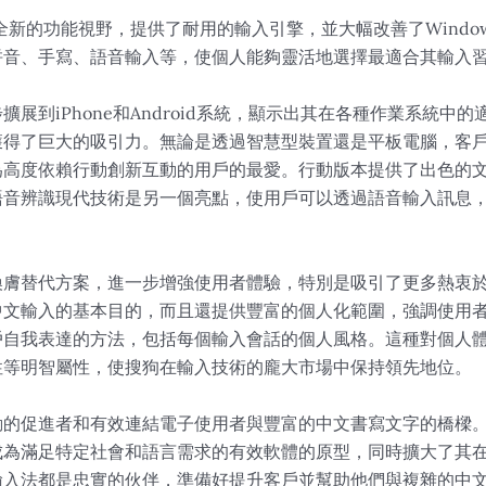
全新的功能視野，提供了耐用的輸入引擎，並大幅改善了Windo
拼音、手寫、語音輸入等，使個人能夠靈活地選擇最適合其輸入
展到iPhone和Android系統，顯示出其在各種作業系統中
獲得了巨大的吸引力。無論是透過智慧型裝置還是平板電腦，客
為高度依賴行動創新互動的用戶的最愛。行動版本提供了出色的
語音辨識現代技術是另一個亮點，使用戶可以透過語音輸入訊息
換膚替代方案，進一步增強使用者體驗，特別是吸引了更多熱衷
中文輸入的基本目的，而且還提供豐富的個人化範圍，強調使用
戶自我表達的方法，包括每個輸入會話的個人風格。這種對個人
性等明智屬性，使搜狗在輸入技術的龐大市場中保持領先地位。
動的促進者和有效連結電子使用者與豐富的中文書寫文字的橋樑
成為滿足特定社會和語言需求的有效軟體的原型，同時擴大了其
輸入法都是忠實的伙伴，準備好提升客戶並幫助他們與複雜的中