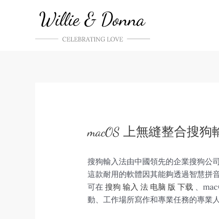
Skip
to
content
macOS 上無縫整合搜
搜狗輸入法由中國領先的企業搜狗公司
這款耐用的軟體因其能夠透過智慧拼
可在
搜狗 输入 法 电脑 版 下载
、ma
動、工作場所寫作和專業任務的專業