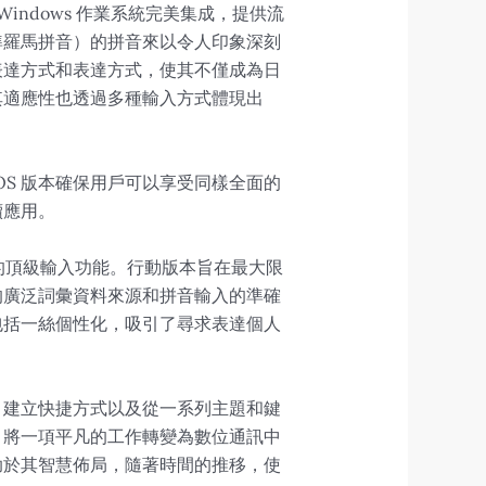
ndows 作業系統完美集成，提供流
準羅馬拼音）的拼音來以令人印象深刻
表達方式和表達方式，使其不僅成為日
其適應性也透過多種輸入方式體現出
acOS 版本確保用戶可以享受同樣全面的
續應用。
同的頂級輸入功能。行動版本旨在最大限
的廣泛詞彙資料來源和拼音輸入的準確
包括一絲個性化，吸引了尋求表達個人
、建立快捷方式以及從一系列主題和鍵
，將一項平凡的工作轉變為數位通訊中
助於其智慧佈局，隨著時間的推移，使