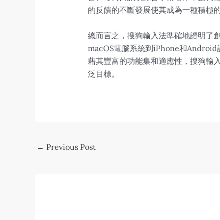
的反饋的不斷發展使其成為一種積極
總而言之，搜狗輸入法準確地證明了創
macOS電腦系統到iPhone和A
藉其豐富的功能集和適應性，搜狗輸
泛目標。
Post
←
Previous Post
navigation