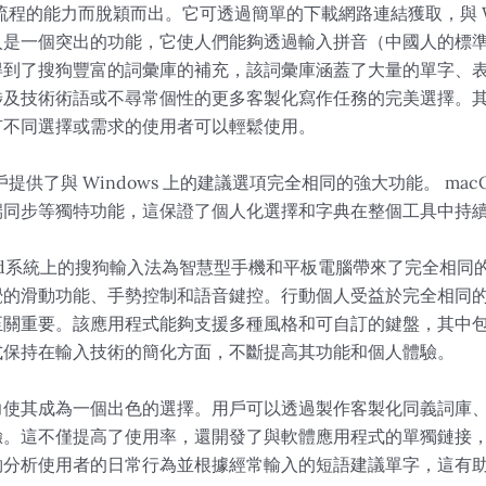
程的能力而脫穎而出。它可透過簡單的下載網路連結獲取，與 Wi
入是一個突出的功能，它使人們能夠透過輸入拼音（中國人的標
得到了搜狗豐富的詞彙庫的補充，該詞彙庫涵蓋了大量的單字、
涉及技術術語或不尋常個性的更多客製化寫作任務的完美選擇。
有不同選擇或需求的使用者可以輕鬆使用。
 用戶提供了與 Windows 上的建議選項完全相同的強大功能。 m
端同步等獨特功能，這保證了個人化選擇和字典在整個工具中持
droid系統上的搜狗輸入法為智慧型手機和平板電腦帶來了完全相
覺的滑動功能、手勢控制和語音鍵控。行動個人受益於完全相同
至關重要。該應用程式能夠支援多種風格和可自訂的鍵盤，其中
式保持在輸入技術的簡化方面，不斷提高其功能和個人體驗。
力使其成為一個出色的選擇。用戶可以透過製作客製化同義詞庫
驗。這不僅提高了使用率，還開發了與軟體應用程式的單獨鏈接
夠分析使用者的日常行為並根據經常輸入的短語建議單字，這有