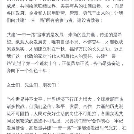
成果，共同绘就联结世界、美美与共的壮阔画卷。
x
，而是
各国政府、企业和人民用勤劳、智慧、勇气干出来的！让我
们向共建“一带一路”所有的参与者、建设者致敬！
共建“一带一路”追求的是发展，崇尚的是共赢，传递的是希
望。纵观人类发展史，唯有自强不息、不懈奋斗，才能收获
累累果实，才能建立利在千秋、福泽万民的长久之功。这是
我们这一代政治家对当代人和后代人的责任。共建“一带一
路”走过了第一个蓬勃十年，正值风华正茂，务当昂扬奋进，
奔向下一个金色十年！
女士们、先生们、朋友们！
当今世界并不太平，世界经济下行压力增大，全球发展面临
诸多挑战，但我们坚信，和平、发展、合作、共赢的历史潮
流不可阻挡，人民对美好生活的向往不可阻挡，各国实现共
同发展繁荣的愿望不可阻挡。只要我们坚守合作初心，牢记
发展使命，高质量共建“一带一路”一定能焕发出时代光彩，在