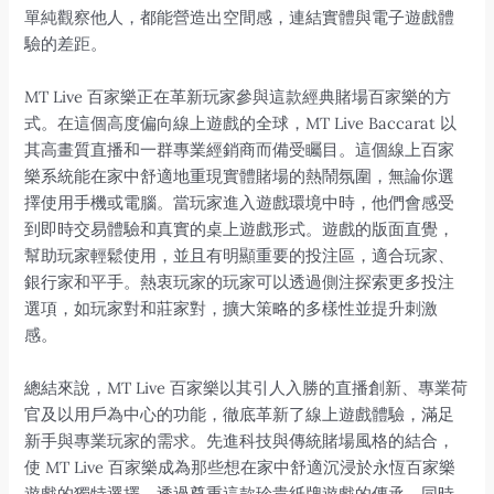
單純觀察他人，都能營造出空間感，連結實體與電子遊戲體
驗的差距。
MT Live 百家樂正在革新玩家參與這款經典賭場百家樂的方
式。在這個高度偏向線上遊戲的全球，MT Live Baccarat 以
其高畫質直播和一群專業經銷商而備受矚目。這個線上百家
樂系統能在家中舒適地重現實體賭場的熱鬧氛圍，無論你選
擇使用手機或電腦。當玩家進入遊戲環境中時，他們會感受
到即時交易體驗和真實的桌上遊戲形式。遊戲的版面直覺，
幫助玩家輕鬆使用，並且有明顯重要的投注區，適合玩家、
銀行家和平手。熱衷玩家的玩家可以透過側注探索更多投注
選項，如玩家對和莊家對，擴大策略的多樣性並提升刺激
感。
總結來說，MT Live 百家樂以其引人入勝的直播創新、專業荷
官及以用戶為中心的功能，徹底革新了線上遊戲體驗，滿足
新手與專業玩家的需求。先進科技與傳統賭場風格的結合，
使 MT Live 百家樂成為那些想在家中舒適沉浸於永恆百家樂
遊戲的獨特選擇，透過尊重這款珍貴紙牌遊戲的傳承，同時