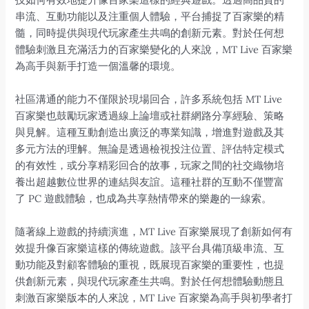
串流、互動功能以及注重個人體驗，平台捕捉了百家樂的精
髓，同時提供與現代玩家產生共鳴的創新元素。對於任何想
體驗刺激且充滿活力的百家樂變化的人來說，MT Live 百家樂
為高手與新手打造一個溫馨的環境。
社區溝通的能力不僅限於現場回合，許多系統包括 MT Live
百家樂也鼓勵玩家透過線上論壇或社群網路分享經驗、策略
與見解。這種互動創造出廣泛的專業知識，增進對遊戲及其
多元方法的理解。無論是透過檢視投注位置、評估特定模式
的有效性，或分享精彩回合的故事，玩家之間的社交織物培
養出超越數位世界的連結與友誼。這種社群的互動不僅豐富
了 PC 遊戲體驗，也成為共享熱情帶來的樂趣的一線索。
隨著線上遊戲的持續演進，MT Live 百家樂展現了創新如何有
效提升像百家樂這樣的傳統遊戲。該平台具備頂級串流、互
動功能及對顧客體驗的重視，既展現百家樂的重要性，也提
供創新元素，與現代玩家產生共鳴。對於任何想體驗動態且
刺激百家樂版本的人來說，MT Live 百家樂為高手與初學者打