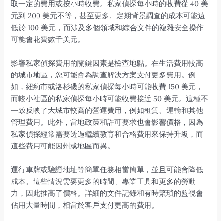
取一定的費用或按小時收費。私家偵探每小時的收費從 40 美
元到 200 美元不等，甚至更多。定期背景調查的成本可能遠
低於 100 美元，而涉及多個領域和綜合文件的複雜安全操作
可能會花費數千美元。
影響私家偵探費用的關鍵因素是檢查地點。在生活費用較高
的城市地區，您可能會為調查解決方案支付更多費用。例
如，紐約市或洛杉磯的私家偵探每小時可能收費 150 美元，
而較小社區的私家偵探每小時可能收費接近 50 美元。這種不
一致反映了大城市較高的營運費用，例如租賃、運輸和其他
管理費用。此外，當地政策和許可要求也會影響價格，因為
私家偵探經常需要透過繼續教育和合格費用來保持升級，而
這些費用可能因州或地區而異。
運行車牌或驗證地址等簡單任務相當簡單，並且可能會降低
成本。這些情況需要更多的時間、專業工具和更多的勞動
力，因此推高了價格。詳細的文件記錄和有時繁瑣的監視會
佔用大量時間，相當於客戶支付更高的費用。