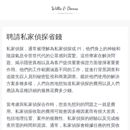
Skip
to
content
聘請私家偵探省錢
私家偵探，通常被理解為私家偵探或 PI，他們身上的神秘和
陰謀氣息令世世代代的公眾感到震驚。這些專家在解決問
題、揭示隱密真相以及為客戶提供重要保證方面發揮著重要
作用。他們的工作範圍涵蓋不同的工作，從進行背景調查和
追蹤失踪人員到秘密監視和商業調查。鑑於他們使用的解決
方案多種多樣，人們自然地想知道私家偵探的費用以及人們
應該為這種詳細的服務花費多少錢。
當考慮與私家偵探合作時，您首先想到的問題之一就是費
用。私家偵探收取的費用可能會因多種因素而有很大差異，
包括地理位置、案件的複雜性、私家偵探的經驗以及完成檢
查所需的時間和資源。通常，私家偵探會根據任務的性質收