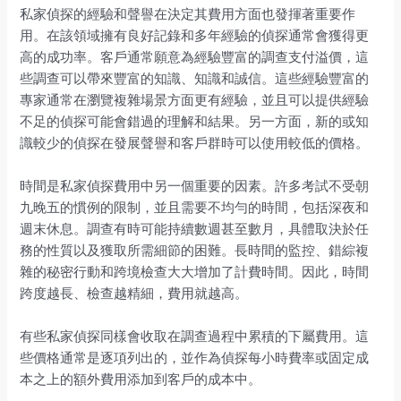
私家偵探的經驗和聲譽在決定其費用方面也發揮著重要作
用。在該領域擁有良好記錄和多年經驗的偵探通常會獲得更
高的成功率。客戶通常願意為經驗豐富的調查支付溢價，這
些調查可以帶來豐富的知識、知識和誠信。這些經驗豐富的
專家通常在瀏覽複雜場景方面更有經驗，並且可以提供經驗
不足的偵探可能會錯過的理解和結果。另一方面，新的或知
識較少的偵探在發展聲譽和客戶群時可以使用較低的價格。
時間是私家偵探費用中另一個重要的因素。許多考試不受朝
九晚五的慣例的限制，並且需要不均勻的時間，包括深夜和
週末休息。調查有時可能持續數週甚至數月，具體取決於任
務的性質以及獲取所需細節的困難。長時間的監控、錯綜複
雜的秘密行動和跨境檢查大大增加了計費時間。因此，時間
跨度越長、檢查越精細，費用就越高。
有些私家偵探同樣會收取在調查過程中累積的下屬費用。這
些價格通常是逐項列出的，並作為偵探每小時費率或固定成
本之上的額外費用添加到客戶的成本中。